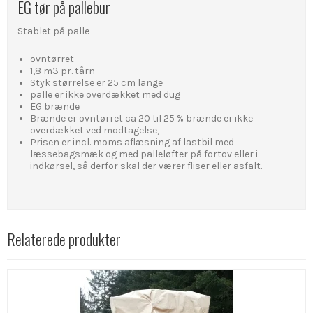
EG tør på pallebur
Stablet på palle
ovntørret
1,8 m3 pr. tårn
Styk størrelse er 25 cm lange
palle er ikke overdækket med dug
EG brænde
Brænde er ovntørret ca 20 til 25 % brænde er ikke
overdækket ved modtagelse,
Prisen er incl. moms aflæsning af lastbil med
læssebagsmæk og med palleløfter på fortov eller i
indkørsel, så derfor skal der værer fliser eller asfalt.
Relaterede produkter