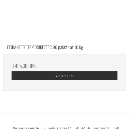
FIRKANTEDE TRÆBRIKETTER 96 pakker af 10 kg
3.495,00 DKK
Vis produkt
Pejsebraende
Ellegårdsvej 17
4684 Holmegaard
DK