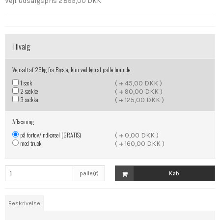
Vejl. udsalgspris 2.895,00 DKK
Tilvalg
Vejrsalt af 25kg fra Brøste, kun ved køb af palle brænde
1 sæk
(
+
45,00 DKK )
2 sække
(
+
90,00 DKK )
3 sække
(
+
125,00 DKK )
Aflæsning
på fortov/indkørsel (GRATIS)
(
+
0,00 DKK )
med truck
(
+
160,00 DKK )
palle(r)
Køb
Beskrivelse