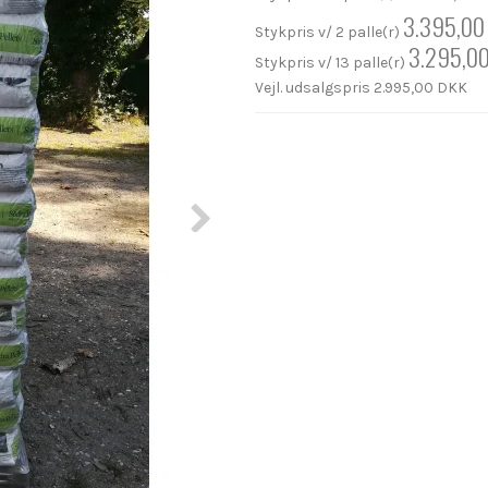
3.395,00
Stykpris v/ 2 palle(r)
3.295,0
Stykpris v/ 13 palle(r)
Vejl. udsalgspris 2.995,00 DKK