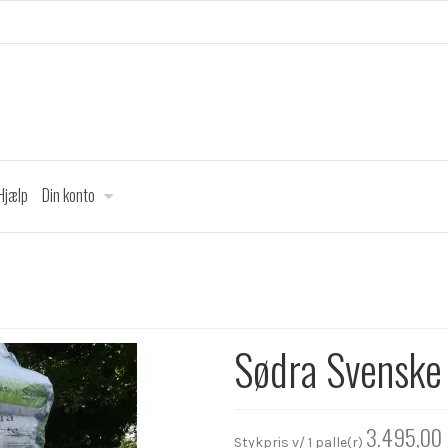
Hjælp
Din konto
Sødra Svenske
3.495,00
Stykpris v/ 1 palle(r)