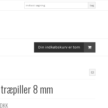
Søg
Din indkøbskurv er tom
 træpiller 8 mm
 DKK