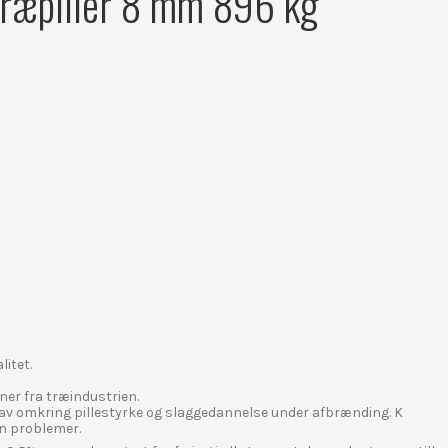
ræpiller 8 mm 896 kg
litet.
ner fra træindustrien.
krav omkring pillestyrke og slaggedannelse under afbrænding. K
en problemer.