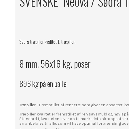
SVENSKE Neova / Sødra T
Sødra træpiller kvalitet 1, træpiller.
8 mm. 56x16 kg. poser
896 kg på en palle
Træpiller
- Fremstillet af rent træ som giver en ensartet kva
Træpiller kvalitet er fremstillet af ren savsmuld og høvlspå
Standard 1, kvaliteten lever op til markedets skrappeste 
an anbefales til alle, som vil have optimal forbrænding ud