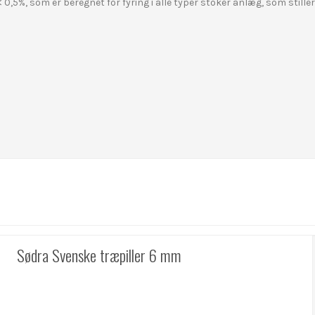
0,5%, som er beregnet for fyring i alle typer stoker anlæg, som stiller 
Sødra Svenske træpiller 6 mm