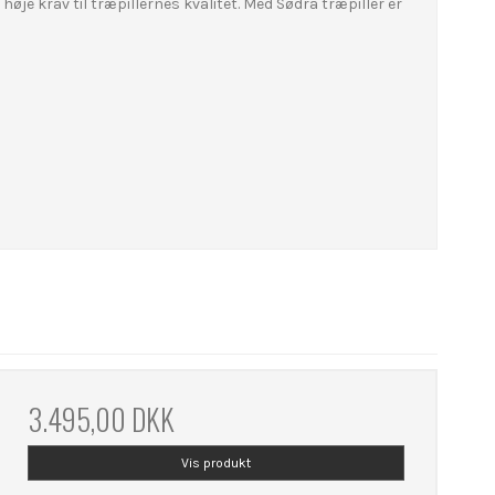
høje krav til træpillernes kvalitet. Med Sødra træpiller er
3.495,00 DKK
Vis produkt